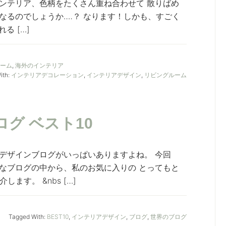
ンテリア、色柄をたくさん重ね合わせて 散りばめ
なるのでしょうか‥‥？ なります！しかも、すごく
る […]
ルーム
,
海外のインテリア
ith:
インテリアデコレーション
,
インテリアデザイン
,
リビングルーム
グ ベスト10
デザインブログがいっぱいありますよね。 今回
なブログの中から、私のお気に入りの とってもと
ます。 &nbs […]
Tagged With:
BEST10
,
インテリアデザイン
,
ブログ
,
世界のブログ