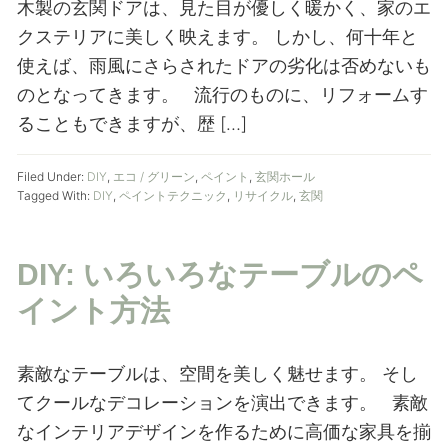
木製の玄関ドアは、見た目が優しく暖かく、家のエ
クステリアに美しく映えます。 しかし、何十年と
使えば、雨風にさらされたドアの劣化は否めないも
のとなってきます。 流行のものに、リフォームす
ることもできますが、歴 […]
Filed Under:
DIY
,
エコ / グリーン
,
ペイント
,
玄関ホール
Tagged With:
DIY
,
ペイントテクニック
,
リサイクル
,
玄関
DIY: いろいろなテーブルのペ
イント方法
素敵なテーブルは、空間を美しく魅せます。 そし
てクールなデコレーションを演出できます。 素敵
なインテリアデザインを作るために高価な家具を揃