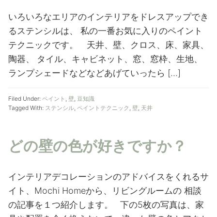
いろいろなエリアのインテリアをドレスアップでき
るステンシルは、 私の一番お気に入りのペイント
テクニックです。 天井、壁、クロス、床、家具、
陶器、 タイル、キャビネット、窓、窓枠、生地、
ランプシェードなどなどあげていったら […]
Filed Under:
ペイント
,
壁
,
豆知識
Tagged With:
ステンシル
,
ペイントテクニック
,
壁
,
天井
どの壁の色が好きですか？
インテリアデコレーションのアドバイスをくれるサ
イト、Mochi Homeから、リビングルームの 相談
の記事を１つ紹介します。 下の5枚の写真は、家