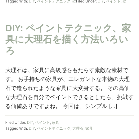
Tagged With:
DIY
,
ペイントテクニック
,
壁
Filed Under:
DIY
,
ペイント
,
壁
DIY: ペイントテクニック、家
具に大理石を描く方法いろい
ろ
大理石は、家具に高級感をもたらす素敵な素材で
す。 お手持ちの家具が、エレガントな本物の大理
石で造られたような家具に大変身する。 その高価
な大理石を自分でペイントできるとしたら、挑戦す
る価値ありですよね。 今回は、シンプル […]
Filed Under:
DIY
,
ペイント
,
家具
Tagged With:
DIY
,
ペイントテクニック
,
大理石
,
家具