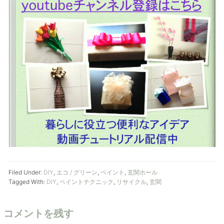
Filed Under:
DIY
,
エコ / グリーン
,
ペイント
,
玄関ホール
Tagged With:
DIY
,
ペイントテクニック
,
リサイクル
,
玄関
コメントを残す