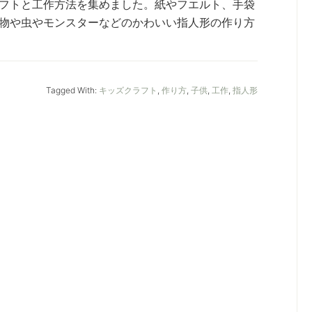
フトと工作方法を集めました。紙やフエルト、手袋
物や虫やモンスターなどのかわいい指人形の作り方
Tagged With:
キッズクラフト
,
作り方
,
子供
,
工作
,
指人形