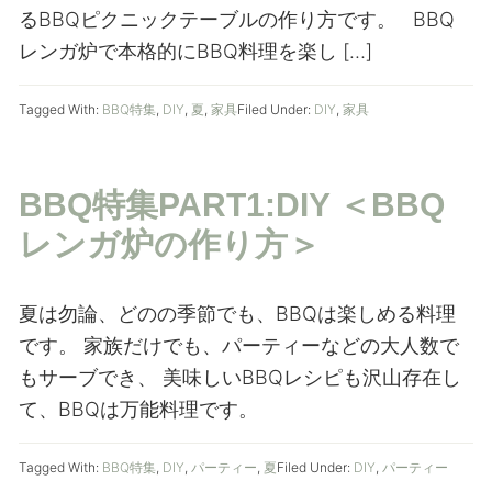
るBBQピクニックテーブルの作り方です。 BBQ
レンガ炉で本格的にBBQ料理を楽し […]
Tagged With:
BBQ特集
,
DIY
,
夏
,
家具
Filed Under:
DIY
,
家具
BBQ特集PART1:DIY ＜BBQ
レンガ炉の作り方＞
夏は勿論、どのの季節でも、BBQは楽しめる料理
です。 家族だけでも、パーティーなどの大人数で
もサーブでき、 美味しいBBQレシピも沢山存在し
て、BBQは万能料理です。
Tagged With:
BBQ特集
,
DIY
,
パーティー
,
夏
Filed Under:
DIY
,
パーティー