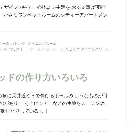
デザインの中で、心地よい生活を おくる事は可能
 小さなワンベットルームのシティーアパートメン
ルーム
,
リビング / ダイニングルーム
ン＆バス
,
スイートホーム
,
ベッドルーム
,
リビング/ダイニングルーム
風ベッドの作り方いろいろ
つ角に天井近くまで伸びるポールの ようなものが付
のがあり、 そこにシアーなどの生地をカーテンの
飾したりしている […]
Tagged With:
インテリアデコレーション
,
ベッド
,
ベッドルーム