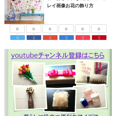
レイ画像お花の飾り方
0
0
0
0
0
0