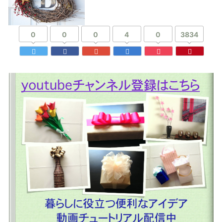
0
0
0
4
0
3834