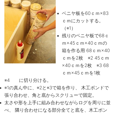
ベニヤ板を60ｃｍ×83
ｃｍにカットする。
（※1）
残りのベニヤ板で68ｃ
ｍ×45ｃｍ×40ｃｍの
箱を作る用
68ｃｍ×40
ｃｍを2枚 ※2
45ｃｍ
×40ｃｍを2枚 ※3
68
ｃｍ×45ｃｍを1枚
※4 に切り分ける。
※1の真ん中に、※2と※3で箱を作り、
木工ボンドで
張り合わせ、角と底からスクリューで固定。
太さや形を上手に組み合わせながらログを周りに並
べ、
隣り合わせになる部分全てと底を、木工ボン