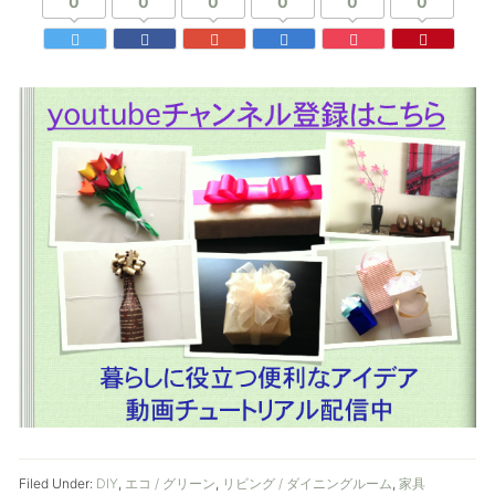
0
0
0
0
0
0
Filed Under:
DIY
,
エコ / グリーン
,
リビング / ダイニングルーム
,
家具