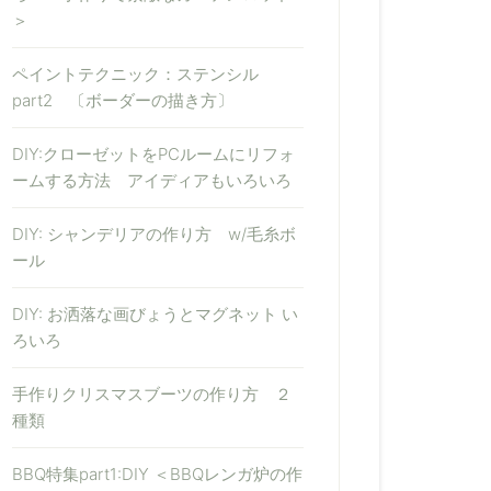
＞
ペイントテクニック：ステンシル
part2 〔ボーダーの描き方〕
DIY:クローゼットをPCルームにリフォ
ームする方法 アイディアもいろいろ
DIY: シャンデリアの作り方 w/毛糸ボ
ール
DIY: お洒落な画びょうとマグネット い
ろいろ
手作りクリスマスブーツの作り方 ２
種類
BBQ特集part1:DIY ＜BBQレンガ炉の作