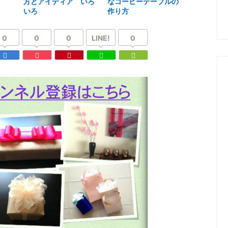
方とアイディア いろ
なコーヒーテーブルの
いろ
作り方
0
0
0
LINE!
0