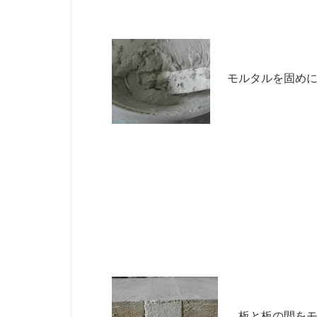
モルタルを固め
板と板の間をモ