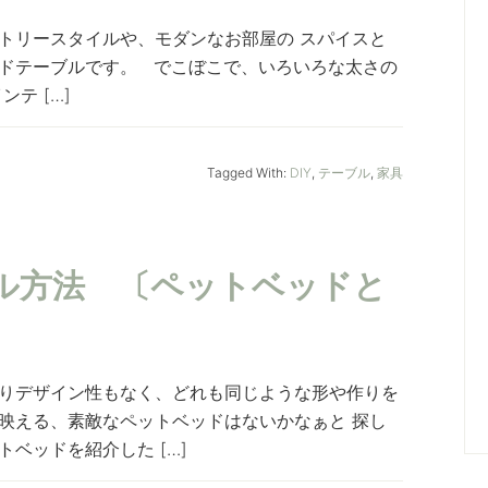
トリースタイルや、モダンなお部屋の スパイスと
ドテーブルです。 でこぼこで、いろいろな太さの
テ […]
Tagged With:
DIY
,
テーブル
,
家具
ル方法 〔ペットベッドと
〕
りデザイン性もなく、どれも同じような形や作りを
映える、素敵なペットベッドはないかなぁと 探し
ベッドを紹介した […]